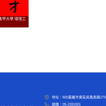
取逢甲大學 環境工
地址：
600嘉義市東區吳鳳南路27
總機：
05-2281001