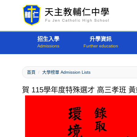
跳
到
主
要
內
招生入學
升學資訊
容
區
首頁
大學榜單 Admission Lists
賀 115學年度特殊選才 高三孝班